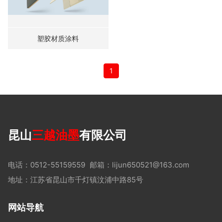
塑胶材质涂料
1
昆山
三越油墨
有限公司
电话：0512-55159559
邮箱：lijun650521@163.com
地址：江苏省昆山市千灯镇汶浦中路85号
网站导航